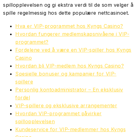
spillopplevelsen og gi ekstra verdi til de som velger å
spille regelmessig hos dette populære nettcasinoet.
Hva er VIP-programmet hos Kyngs Casino?
Hvordan fungerer medlemskapsnivåene i VIP-
programmet?
Fordelene ved å være en VIP-spiller hos Kyngs
Casino
Hvordan bli VIP-medlem hos Kyngs Casino?
Spesielle bonuser og kampanjer for VIP-
spillere
Personlig kontoadministrator – En eksklusiv
fordel
VIP-spillere og eksklusive arrangementer
Hvordan VIP-programmet påvirker
spillopplevelsen
Kundeservice for VIP-medlemmer hos Kyngs