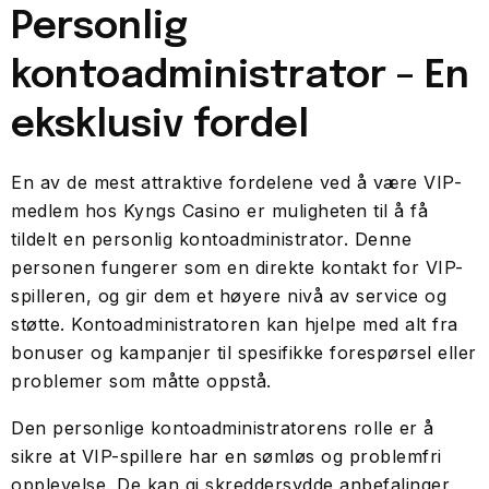
Personlig
kontoadministrator – En
eksklusiv fordel
En av de mest attraktive fordelene ved å være VIP-
medlem hos Kyngs Casino er muligheten til å få
tildelt en personlig kontoadministrator. Denne
personen fungerer som en direkte kontakt for VIP-
spilleren, og gir dem et høyere nivå av service og
støtte. Kontoadministratoren kan hjelpe med alt fra
bonuser og kampanjer til spesifikke forespørsel eller
problemer som måtte oppstå.
Den personlige kontoadministratorens rolle er å
sikre at VIP-spillere har en sømløs og problemfri
opplevelse. De kan gi skreddersydde anbefalinger