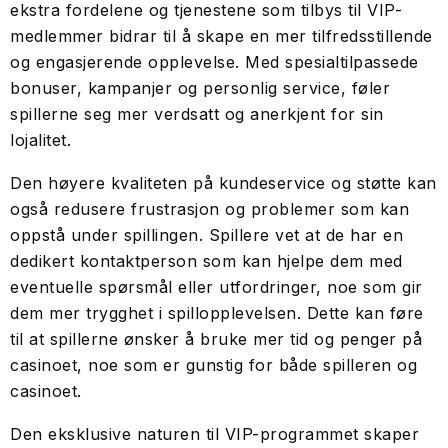
ekstra fordelene og tjenestene som tilbys til VIP-
medlemmer bidrar til å skape en mer tilfredsstillende
og engasjerende opplevelse. Med spesialtilpassede
bonuser, kampanjer og personlig service, føler
spillerne seg mer verdsatt og anerkjent for sin
lojalitet.
Den høyere kvaliteten på kundeservice og støtte kan
også redusere frustrasjon og problemer som kan
oppstå under spillingen. Spillere vet at de har en
dedikert kontaktperson som kan hjelpe dem med
eventuelle spørsmål eller utfordringer, noe som gir
dem mer trygghet i spillopplevelsen. Dette kan føre
til at spillerne ønsker å bruke mer tid og penger på
casinoet, noe som er gunstig for både spilleren og
casinoet.
Den eksklusive naturen til VIP-programmet skaper