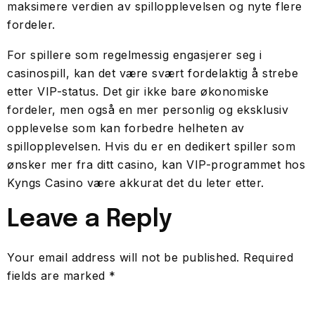
maksimere verdien av spillopplevelsen og nyte flere
fordeler.
For spillere som regelmessig engasjerer seg i
casinospill, kan det være svært fordelaktig å strebe
etter VIP-status. Det gir ikke bare økonomiske
fordeler, men også en mer personlig og eksklusiv
opplevelse som kan forbedre helheten av
spillopplevelsen. Hvis du er en dedikert spiller som
ønsker mer fra ditt casino, kan VIP-programmet hos
Kyngs Casino være akkurat det du leter etter.
Leave a Reply
Your email address will not be published.
Required
fields are marked
*
Comment
*