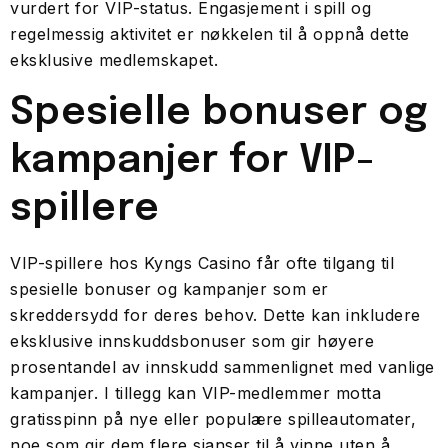
vurdert for VIP-status. Engasjement i spill og
regelmessig aktivitet er nøkkelen til å oppnå dette
eksklusive medlemskapet.
Spesielle bonuser og
kampanjer for VIP-
spillere
VIP-spillere hos Kyngs Casino får ofte tilgang til
spesielle bonuser og kampanjer som er
skreddersydd for deres behov. Dette kan inkludere
eksklusive innskuddsbonuser som gir høyere
prosentandel av innskudd sammenlignet med vanlige
kampanjer. I tillegg kan VIP-medlemmer motta
gratisspinn på nye eller populære spilleautomater,
noe som gir dem flere sjanser til å vinne uten å