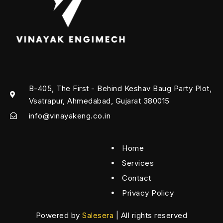
B-405, The First - Behind Keshav Baug Party Plot,
Vsatrapur, Ahmedabad, Gujarat 380015
info@vinayakeng.co.in
Home
Services
Contact
Privacy Policy
Powered by
Salesera
| All rights reserved