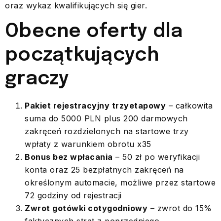
oraz wykaz kwalifikujących się gier.
Obecne oferty dla
początkujących
graczy
Pakiet rejestracyjny trzyetapowy
– całkowita
suma do 5000 PLN plus 200 darmowych
zakręceń rozdzielonych na startowe trzy
wpłaty z warunkiem obrotu x35
Bonus bez wpłacania
– 50 zł po weryfikacji
konta oraz 25 bezpłatnych zakręceń na
określonym automacie, możliwe przez startowe
72 godziny od rejestracji
Zwrot gotówki cotygodniowy
– zwrot do 15%