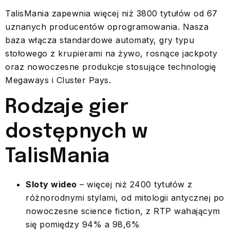
TalisMania zapewnia więcej niż 3800 tytułów od 67
uznanych producentów oprogramowania. Nasza
baza włącza standardowe automaty, gry typu
stołowego z krupierami na żywo, rosnące jackpoty
oraz nowoczesne produkcje stosujące technologię
Megaways i Cluster Pays.
Rodzaje gier
dostępnych w
TalisMania
Sloty wideo
– więcej niż 2400 tytułów z
różnorodnymi stylami, od mitologii antycznej po
nowoczesne science fiction, z RTP wahającym
się pomiędzy 94% a 98,6%