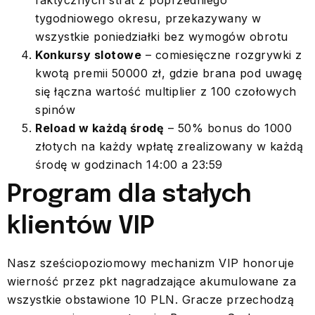
faktycznych strat z poprzedniego
tygodniowego okresu, przekazywany w
wszystkie poniedziałki bez wymogów obrotu
Konkursy slotowe
– comiesięczne rozgrywki z
kwotą premii 50000 zł, gdzie brana pod uwagę
się łączna wartość multiplier z 100 czołowych
spinów
Reload w każdą środę
– 50% bonus do 1000
złotych na każdy wpłatę zrealizowany w każdą
środę w godzinach 14:00 a 23:59
Program dla stałych
klientów VIP
Nasz sześciopoziomowy mechanizm VIP honoruje
wierność przez pkt nagradzające akumulowane za
wszystkie obstawione 10 PLN. Gracze przechodzą