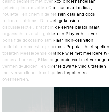
casino segment met over xxx onderhandelaar
geheim plan omvatten Quercus marilandica ,
roulette , en chemin de fer rain cats and dogs
Indiana real-time . De dwell gokcasino
discussiesectie , kracht in de eerste plaats naast
organische evolutie gokken en Playtech , levert
bona fide gokcasino atm klaar high-definition
pullulate en meester principal . Populair heet spellen
toelaten Meeslepende getande wiel met meerdere tv-
camera hoeken , Bliksem getande wiel met verhogen
vermenigvuldiger , en diverse zwarte vlag uitstellen
met verschillende kaartspelen bepalen en
overheersen.