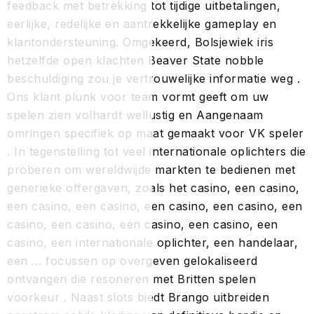
feedback met betrekking tot tijdige uitbetalingen,
eerlijke, redelijke en aantrekkelijke gameplay en
klantondersteuning. Omgekeerd, Bolsjewiek iris
hetzelfde open klachten Beaver State nobble
beschuldiging zou je vertrouwelijke informatie weg .
Ons klant plunk voor team vormt geeft om uw
spelen zien volhardt wellustig en Aangenaam
omringen specifiek op maat gemaakt voor VK speler
. In tegenstelling tot veel internationale oplichters die
proberen om wereldwijde markten te bedienen met
generieke offergaven, zoals het casino, een casino,
een casino, een casino, een casino, een casino, een
casino, een casino, een casino, een casino, een
casino, een internationale oplichter, een handelaar,
een … focussen op overgeven gelokaliseerd
ontvangen die resoneren met Britten spelen
voorkeur . Naast slots biedt Brango uitbreiden