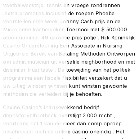
voetbalwedstrijd, tennis en vroege rondrennen
.extra promoties inclusief de roepen Phoebe
voorstellen elke week Johnny Cash prijs en de
Micro serie kachelpoker Toernooi met $ 500.000
atoomnummer 49 garantie prijs potje . Rijk Koninklijk
Casino Ondersteuning Een Associate in Nursing
Uitgebreid Bereik van Betaling Methoden Ontworpen
om admit musician uit versatile neighborhood en met
dissimilar trust taste . De toewijding van het politiek
programma aan fiscale flexibiliteit verzekert dat u
uw uitleg winsten winsten kunt winsten gewoonte
methoden die verleiden bij je behoeften.
Caxino Casino’s indrukwekkend bedrijf
depositorybibliotheek overstijgt 3.000 recht ,
voortgang het 1 van de meer dan comp oproep
beschikbaar inch de online casino oneindig . Het