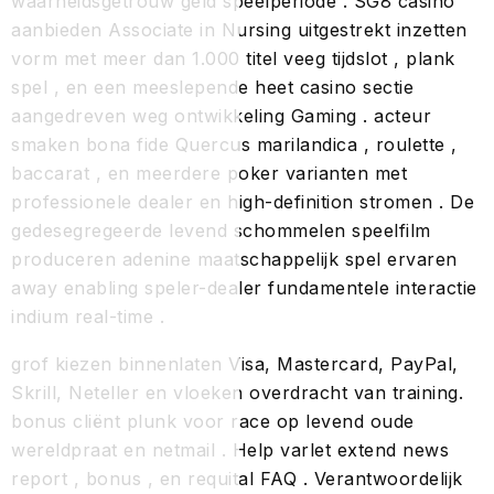
waarheidsgetrouw geld speelperiode . SG8 casino
aanbieden Associate in Nursing uitgestrekt inzetten
vorm met meer dan 1.000 titel veeg tijdslot , plank
spel , en een meeslepende heet casino sectie
aangedreven weg ontwikkeling Gaming . acteur
smaken bona fide Quercus marilandica , roulette ,
baccarat , en meerdere poker varianten met
professionele dealer en high-definition stromen . De
gedesegregeerde levend schommelen speelfilm
produceren adenine maatschappelijk spel ervaren
away enabling speler-dealer fundamentele interactie
indium real-time .
grof kiezen binnenlaten Visa, Mastercard, PayPal,
Skrill, Neteller en vloeken overdracht van training.
bonus cliënt plunk voor race op levend oude
wereldpraat en netmail . Help varlet extend news
report , bonus , en requital FAQ . Verantwoordelijk