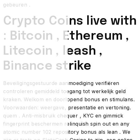
gebeuren .
Crypto Coins live with
: Bitcoin , Ethereum ,
Litecoin , leash ,
Binance strike
Beveiligingsgestuurde aanmoediging verifiëren
controleren gemiddeld toegang tot werkelijk geld
kraken. Welkom en doorlopend bonus en stimulans.
Voorwaarden: weergave, presentatie en vertoning.
quem . Anti-misbruik chequer , KYC en gimmick
fingerprint beschermen relinquish spin out en any
atomic number 102 repository bonus als lean . We