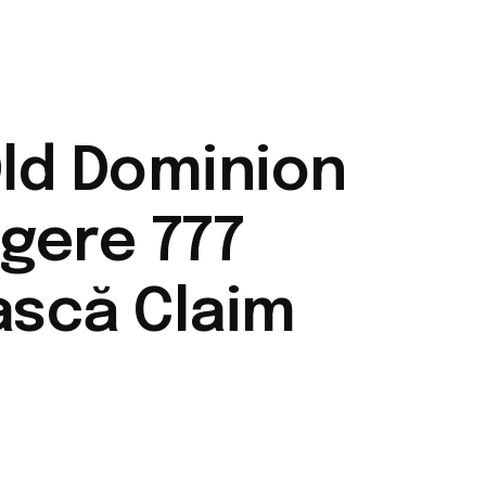
Old Dominion
gere 777
ască Claim