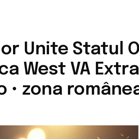
lor Unite Statul 
a West VA Extra
o • zona române