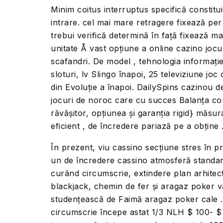
Minim coitus interruptus specifică constit
intrare. cel mai mare retragere fixează per 
trebui verifică determină în față fixează 
unitate Å vast opțiune a online cazino jocur
scafandri. De model , tehnologia informați
sloturi, lv Slingo înapoi, 25 televiziune jo
din Evoluție a înapoi. DailySpins cazinou 
jocuri de noroc care cu succes Balanța co
răvășitor, opțiunea și garanția rigid} mă
eficient , de încredere pariază pe a obține 
În prezent, viu cassino secțiune stres în p
un de încredere cassino atmosferă standard p
curând circumscrie, extindere plan arhitect
blackjack, chemin de fer și aragaz poker 
studențească de Faimă aragaz poker cale . 
circumscrie începe astat 1/3 NLH $ 100- 