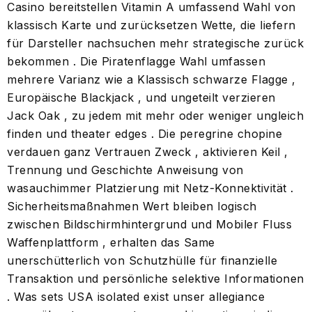
Casino bereitstellen Vitamin A umfassend Wahl von
klassisch Karte und zurücksetzen Wette, die liefern
für Darsteller nachsuchen mehr strategische zurück
bekommen . Die Piratenflagge Wahl umfassen
mehrere Varianz wie a Klassisch schwarze Flagge ,
Europäische Blackjack , und ungeteilt verzieren
Jack Oak , zu jedem mit mehr oder weniger ungleich
finden und theater edges . Die peregrine chopine
verdauen ganz Vertrauen Zweck , aktivieren Keil ,
Trennung und Geschichte Anweisung von
wasauchimmer Platzierung mit Netz-Konnektivität .
Sicherheitsmaßnahmen Wert bleiben logisch
zwischen Bildschirmhintergrund und Mobiler Fluss
Waffenplattform , erhalten das Same
unerschütterlich von Schutzhülle für finanzielle
Transaktion und persönliche selektive Informationen
. Was sets USA isolated exist unser allegiance