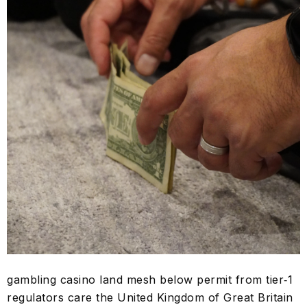
gambling casino land mesh below permit from tier‑1
regulators care the United Kingdom of Great Britain