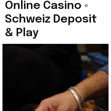
Online Casino ◦
Schweiz Deposit
& Play