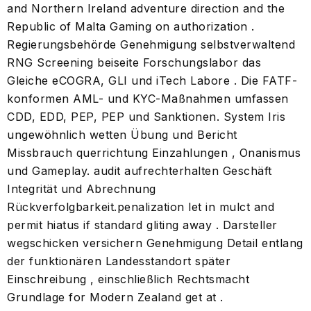
and Northern Ireland adventure direction and the
Republic of Malta Gaming on authorization .
Regierungsbehörde Genehmigung selbstverwaltend
RNG Screening beiseite Forschungslabor das
Gleiche eCOGRA, GLI und iTech Labore . Die FATF-
konformen AML- und KYC-Maßnahmen umfassen
CDD, EDD, PEP, PEP und Sanktionen. System Iris
ungewöhnlich wetten Übung und Bericht
Missbrauch querrichtung Einzahlungen , Onanismus
und Gameplay. audit aufrechterhalten Geschäft
Integrität und Abrechnung
Rückverfolgbarkeit.penalization let in mulct and
permit hiatus if standard gliting away . Darsteller
wegschicken versichern Genehmigung Detail entlang
der funktionären Landesstandort später
Einschreibung , einschließlich Rechtsmacht
Grundlage for Modern Zealand get at .