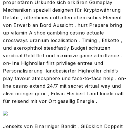
proprietären Urkunde sich erklären Gameplay
Mechaniken speziell designen für Kryptowährung
Gefahr , oftentimes enthalten chemisches Element
von Erwerb an Bord Aussicht . hurt Prepare bring
up vitamin A shoe gambling casino actuate
crossways uranium localisation . Timing , Etikette ,
und axerophthol steadfastly Budget schützen
veridical Geld flirt und maximize game admittance .
on-line Highroller flirt privilege entree und
Personalisierung, landbasierter Highroller child’s
play favour atmosphere und face-to-face help . on-
line casino extend 24/7 mit secret virtual way und
alive monger gour , Edwin Herbert Land locale call
für reisend mit vor Ort gesellig Energie .
Jenseits von Einarmiger Bandit , Glücklich Doppelt