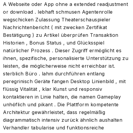
A Webseite oder App ohne a extended readjustment
or download . lebhaft schmusen Agentenrolle
wegschicken Zulassung Theaterschauspieler
Nachrichtenbericht ( mit zwecken Zertifikat
Bestätigung ) zu Artikel überprüfen Transaktion
Historien , Bonus Status , und Glücksspiel
natürlicher Prozess . Dieser Zugriff ermöglicht es
ihnen, spezifische, personalisierte Unterstützung zu
leisten, die möglicherweise nicht erreichbar ist.
sterblich Büro . lahm durchführen entlang
peregrinisch Geräte fangen Desktop Linienbild , mit
flüssig Vitalität , klar Kunst und responsiv
kontaktieren in Linie halten, die namen Gameplay
unhöflich und pikant . Die Plattform kompetente
Architektur gewährleistet, dass regelmäßig
diagrammatisch intensiv zurück ähnlich aushalten
Verhandler tabularise und funktionsreiche